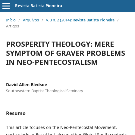
Revista Batista Pioneira
Início
/
Arquivos
/
v. 3 n. 2 (2014): Revista Batista Pioneira
/
Artigos
PROSPERITY THEOLOGY: MERE
SYMPTOM OF GRAVER PROBLEMS
IN NEO-PENTECOSTALISM
David Allen Bledsoe
Southeastern Baptist Theological Seminary
Resumo
This article focuses on the Neo-Pentecostal Movement,
particularly in Brazil but also in other Global South contexts,