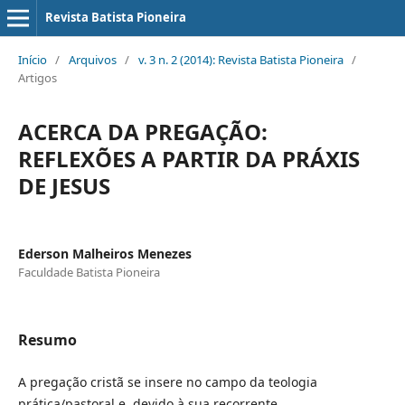
Revista Batista Pioneira
Início
/
Arquivos
/
v. 3 n. 2 (2014): Revista Batista Pioneira
/
Artigos
ACERCA DA PREGAÇÃO:
REFLEXÕES A PARTIR DA PRÁXIS
DE JESUS
Ederson Malheiros Menezes
Faculdade Batista Pioneira
Resumo
A pregação cristã se insere no campo da teologia
prática/pastoral e, devido à sua recorrente